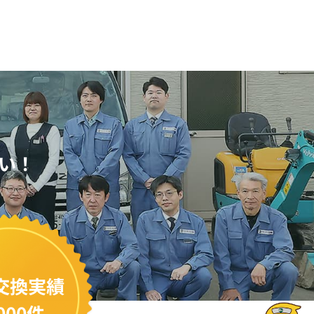
い！
交換実績
000件