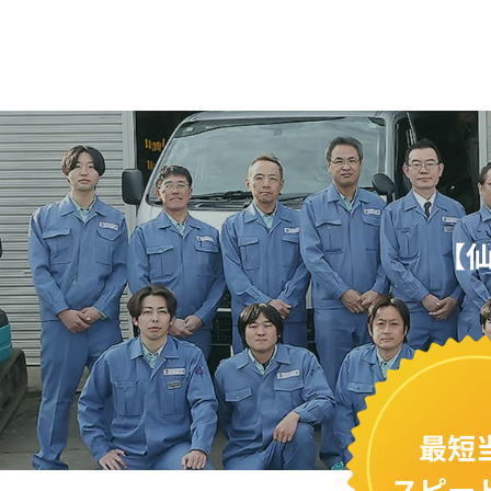
【
最短
スピー