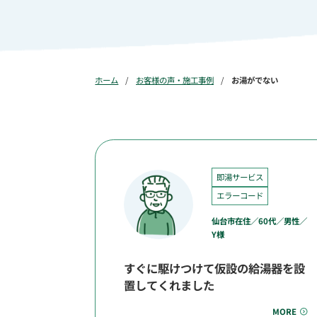
ホーム
お客様の声・施工事例
お湯がでない
即湯サービス
エラーコード
仙台市在住／60代／男性／
Y様
すぐに駆けつけて仮設の給湯器を設
置してくれました
MORE