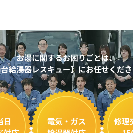
お湯に関するお困りごとは、
仙台給湯器レスキュー】
に
お任せくださ
当日
電気・ガス
修理
ド対応
給湯器対応
15