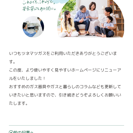
即湯サービス
プロパンガスのコト
プロパンガスの安全性
プロパンガス緊急時の対応
いつもツネマツガスをご利用いただきありがとうございま
す。
プロパンガスのメリット
この度、より使いやすく見やすいホームページにリニューア
ルをいたしました！
プロパンガスの料金
おすすめのガス器具やガスと暮らしのコラムなども更新して
プロパンガス導入例
いきたいと思いますので、引き続きどうぞよろしくお願いい
たします。
プロパンガス導入の流れ
プロパンガスQ&A
前の記事へ