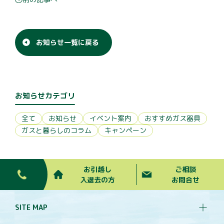
お客様の声
企業
・
賃貸オーナー様へ
お知らせ一覧に戻る
会社紹介
採用情報
お知らせカテゴリ
全て
お知らせ
イベント案内
おすすめガス器具
ご相談・お問合せ
ガスと暮らしのコラム
キャンペーン
お引越し
ご相談
入退去の方
お問合せ
SITE MAP