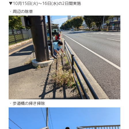
▼10月15日(火)～16日(水)の2日間実施
お客様の声
・周辺の除草
企業
・
賃貸オーナー様へ
会社紹介
採用情報
ご相談・お問合せ
・歩道橋の掃き掃除