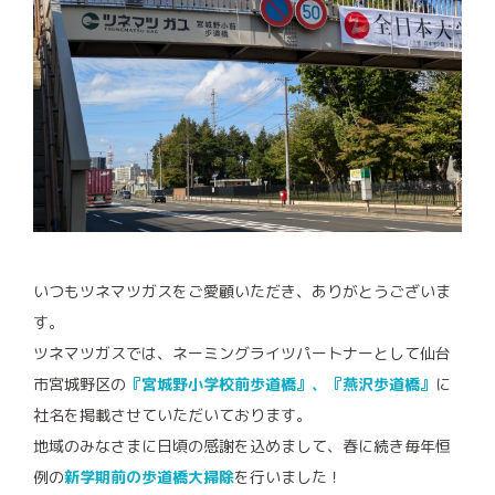
即湯サービス
プロパンガスのコト
プロパンガスの安全性
プロパンガス緊急時の対応
プロパンガスのメリット
いつもツネマツガスをご愛顧いただき、ありがとうございま
プロパンガスの料金
す。
プロパンガス導入例
ツネマツガスでは、ネーミングライツパートナーとして仙台
市宮城野区の
『宮城野小学校前歩道橋』、『燕沢歩道橋』
に
プロパンガス導入の流れ
社名を掲載させていただいております。
地域のみなさまに日頃の感謝を込めまして、春に続き毎年恒
プロパンガスQ&A
例の
新学期前の歩道橋大掃除
を行いました！